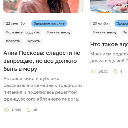
22 сентября
Здоровое питание
20 ноября
Здоро
Полезные продукты
Мнение звезд
Мнение звезд
Пи
Десерты
Фрукты
Что такое зд
Анна Пескова: сладости не
Мнением подели
запрещаю, но все должно
дочка ведущей Т
быть в меру
14132
6
Актриса кино и дубляжа
рассказала о семейных традициях
питания и поделилась рецептом
французского яблочного пирога.
11498
15