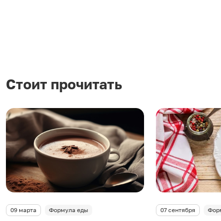
Стоит прочитать
09 марта
Формула еды
07 сентября
Фор