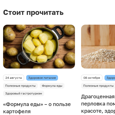
Стоит прочитать
24 августа
Здоровое питание
08 октября
Здор
Полезные продукты
Формула еды
Полезные продукты
Здоровый гастротуризм
Драгоценная 
перловка по
«Формула еды» – о пользе
красоте, здо
картофеля