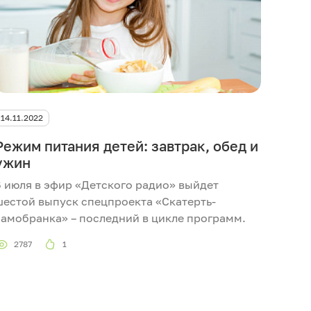
14.11.2022
Режим питания детей: завтрак, обед и
ужин
6 июля в эфир «Детского радио» выйдет
шестой выпуск спецпроекта «Скатерть-
самобранка» – последний в цикле программ.
2787
1