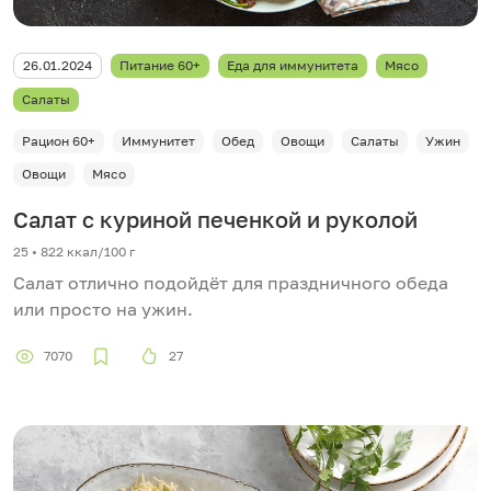
26.01.2024
Питание 60+
Еда для иммунитета
Мясо
Салаты
Рацион 60+
Иммунитет
Обед
Овощи
Салаты
Ужин
Овощи
Мясо
Салат с куриной печенкой и руколой
25 • 822 ккал/100 г
Салат отлично подойдёт для праздничного обеда
или просто на ужин.
7070
27