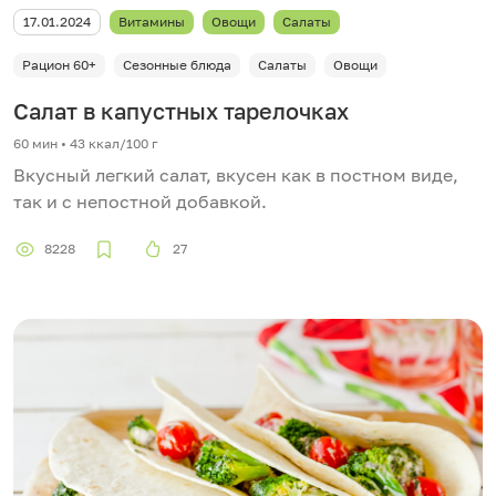
17.01.2024
Витамины
Овощи
Салаты
Рацион 60+
Сезонные блюда
Салаты
Овощи
Салат в капустных тарелочках
60 мин
•
43 ккал/100 г
Вкусный легкий салат, вкусен как в постном виде,
так и с непостной добавкой.
8228
27