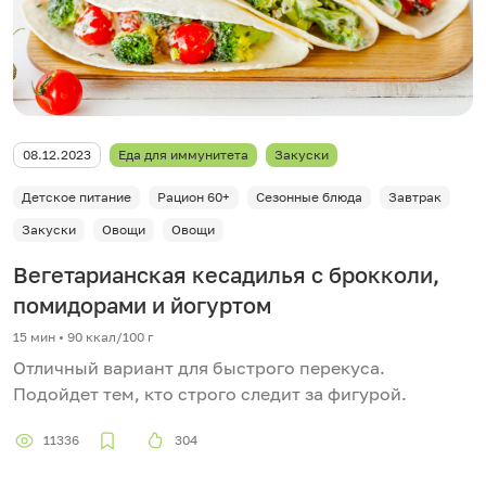
08.12.2023
Еда для иммунитета
Закуски
Детское питание
Рацион 60+
Сезонные блюда
Завтрак
Закуски
Овощи
Овощи
Вегетарианская кесадилья с брокколи,
помидорами и йогуртом
15 мин
•
90 ккал/100 г
Отличный вариант для быстрого перекуса.
Подойдет тем, кто строго следит за фигурой.
11336
304