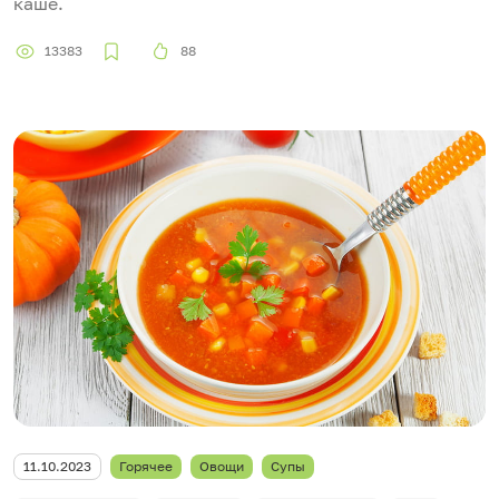
каше.
13383
88
11.10.2023
Горячее
Овощи
Супы