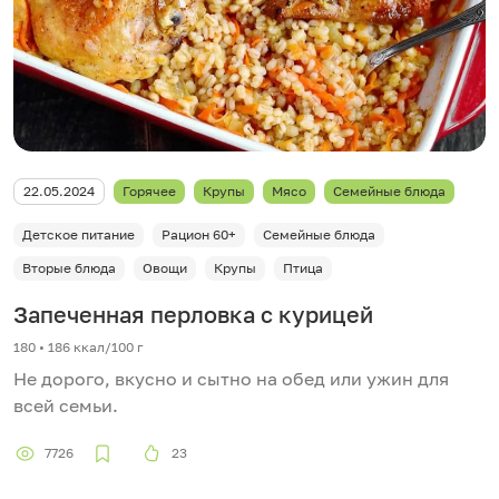
22.05.2024
Горячее
Крупы
Мясо
Семейные блюда
Детское питание
Рацион 60+
Семейные блюда
Вторые блюда
Овощи
Крупы
Птица
Запеченная перловка с курицей
180 • 186 ккал/100 г
Не дорого, вкусно и сытно на обед или ужин для
всей семьи.
7726
23