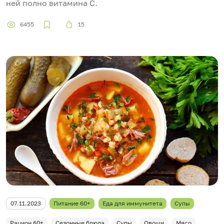
ней полно витамина С.
6455
15
07.11.2023
Питание 60+
Еда для иммунитета
Супы
Рацион 60+
Сезонные блюда
Супы
Овощи
Мясо