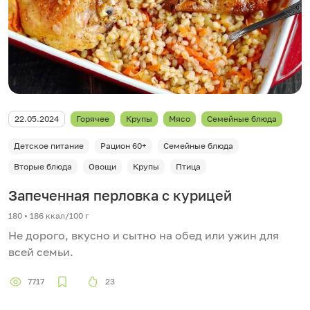
22.05.2024
Горячее
Крупы
Мясо
Семейные блюда
Детское питание
Рацион 60+
Семейные блюда
Вторые блюда
Овощи
Крупы
Птица
Запеченная перловка с курицей
180 • 186 ккал/100 г
Не дорого, вкусно и сытно на обед или ужин для
всей семьи.
7717
23