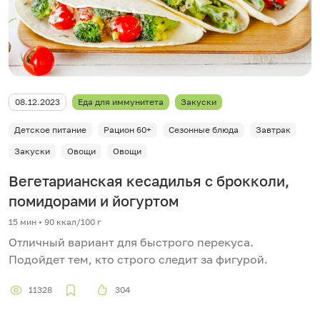
08.12.2023
Еда для иммунитета
Закуски
Детское питание
Рацион 60+
Сезонные блюда
Завтрак
Закуски
Овощи
Овощи
Вегетарианская кесадилья с брокколи,
помидорами и йогуртом
15 мин
•
90 ккал/100 г
Отличный вариант для быстрого перекуса.
Подойдет тем, кто строго следит за фигурой.
11328
304