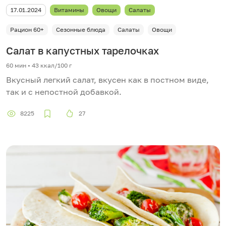
17.01.2024
Витамины
Овощи
Салаты
Рацион 60+
Сезонные блюда
Салаты
Овощи
Салат в капустных тарелочках
60 мин
•
43 ккал/100 г
Вкусный легкий салат, вкусен как в постном виде,
так и с непостной добавкой.
8225
27