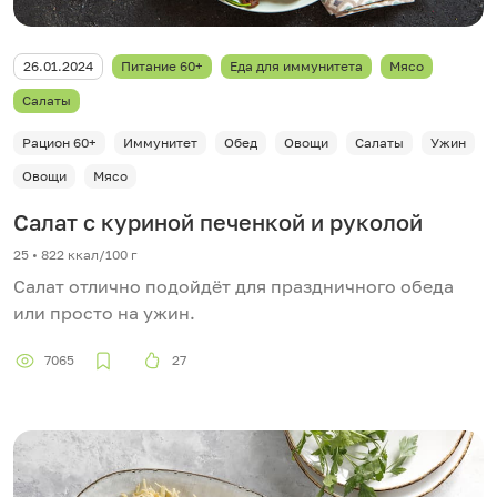
26.01.2024
Питание 60+
Еда для иммунитета
Мясо
Салаты
Рацион 60+
Иммунитет
Обед
Овощи
Салаты
Ужин
Овощи
Мясо
Салат с куриной печенкой и руколой
25 • 822 ккал/100 г
Салат отлично подойдёт для праздничного обеда
или просто на ужин.
7065
27