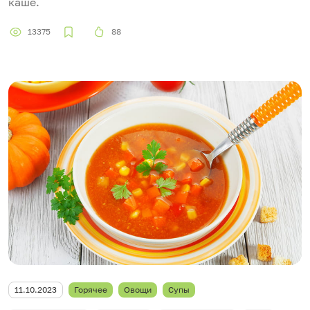
каше.
13375
88
11.10.2023
Горячее
Овощи
Супы